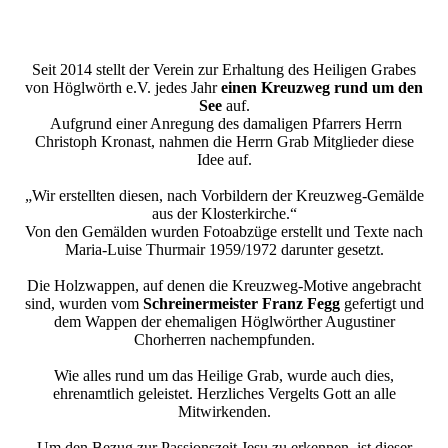
den See
Seit 2014 stellt der Verein zur Erhaltung des Heiligen Grabes
von Höglwörth e.V. jedes Jahr
einen Kreuzweg rund um den
See
auf.
Aufgrund einer Anregung des damaligen Pfarrers Herrn
Christoph Kronast, nahmen die Herrn Grab Mitglieder diese
Idee auf.
„Wir erstellten diesen, nach Vorbildern der Kreuzweg-Gemälde
aus der Klosterkirche.“
Von den Gemälden wurden Fotoabzüge erstellt und Texte nach
Maria-Luise Thurmair 1959/1972 darunter gesetzt.
Die Holzwappen, auf denen die Kreuzweg-Motive angebracht
sind, wurden vom
Schreinermeister Franz Fegg
gefertigt und
dem Wappen der ehemaligen Höglwörther Augustiner
Chorherren nachempfunden.
Wie alles rund um das Heilige Grab, wurde auch dies,
ehrenamtlich geleistet. Herzliches Vergelts Gott an alle
Mitwirkenden.
Um den Bezug zur Passionszeit Jesu zu erkennen, ist dieser